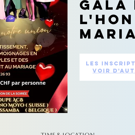
gala
l'ho
mari
Les inscrip
Voir d'au
Time & Location