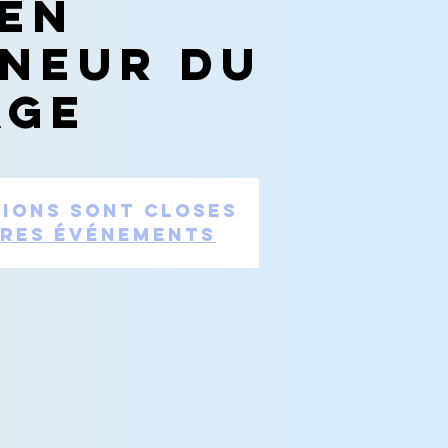
 en
nneur du
age
tions sont closes
tres événements