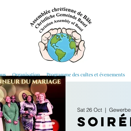
ous
Organisation
Programme des cultes et évenements
Sat 26 Oct
  |  
Gewerbes
Soiré