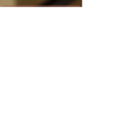
Nous contacter
Prénom
*
Nom de famille
E-mail
*
Rédigez un message
Envoyer