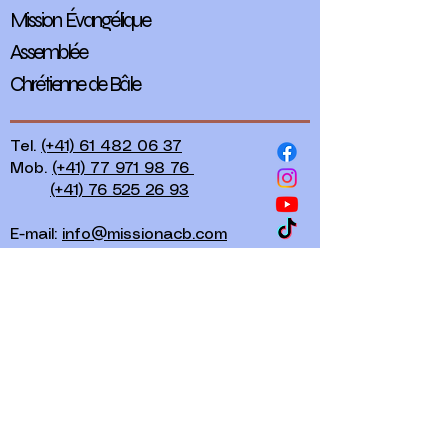
Mission Évangélique
Assemblée
Chrétienne de Bâle
Tel.
(+41) 61 482 06 37
Mob.
(+41) 77 971 98 76
(+41) 76 525 26 93​
E-mail:
info@missionacb.com
Gewerbestrasse 15
CH - 4123 Allschwil
Nous contacter
Prénom
*